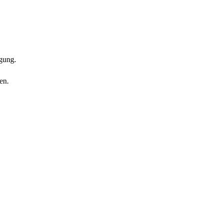
igung.
en.